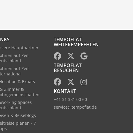
INKS
TEMPOFLAT
WEITEREMPFEHLEN
nsere Hauptpartner
ohnen auf Zeit
eutschland
TEMPOFLAT
ohnen auf Zeit
BESUCHEN
ternational
location & Expats
G-Zimmer &
KONTAKT
ohngemeinschaften
+41 31 381 00 60
oworking Spaces
service@tempoflat.de
eutschland
eisen & Reiseblogs
ltreise planen - 7
ipps