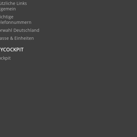
tzliche Links
llgemein
ichtige
elefonnummern
orwahl Deutschland
asse & Einheiten
YCOCKPIT
ckpit