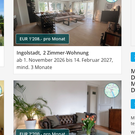
EUR 1'208.- pro Monat
Ingolstadt,
2 Zimmer-Wohnung
ab 1. November 2026 bis 14. Februar 2027,
mind. 3 Monate
M
D
M
D
M
t
Wi
EUR 2'200.- pro Monat