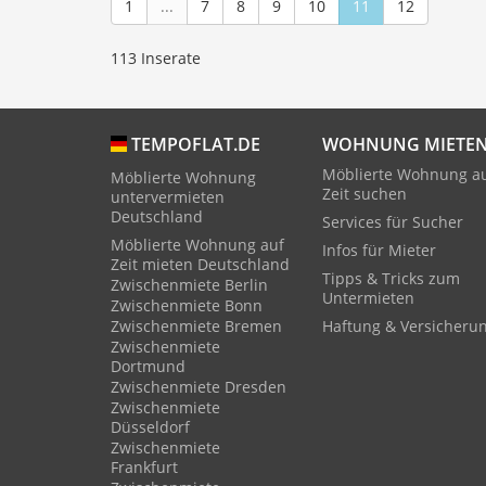
1
...
7
8
9
10
11
12
113 Inserate
WOHNUNG MIETE
TEMPOFLAT.DE
Möblierte Wohnung a
Möblierte Wohnung
Zeit suchen
untervermieten
Deutschland
Services für Sucher
Möblierte Wohnung auf
Infos für Mieter
Zeit mieten Deutschland
Tipps & Tricks zum
Zwischenmiete Berlin
Untermieten
Zwischenmiete Bonn
Zwischenmiete Bremen
Haftung & Versicheru
Zwischenmiete
Dortmund
Zwischenmiete Dresden
Zwischenmiete
Düsseldorf
Zwischenmiete
Frankfurt