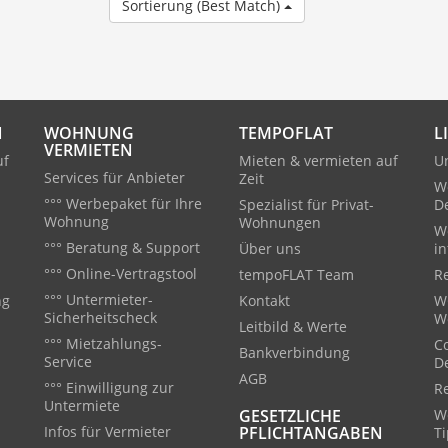
Sortierung (Best Match)
N
WOHNUNG
TEMPOFLAT
L
VERMIETEN
uf
Mieten & vermieten auf
U
Services für Anbieter
Zeit
W
°°° Werbepaket für Ihre
Spezialist für Privat-
D
Wohnung
Wohnungen
W
°°° Beratung & Support
Über uns
in
°°° Online-Vertragstool
tempoFLAT Team
Re
°°° Untermieter-
ng
Kontakt
W
Sicherheitscheck
W
Leitbild & Werte
°°° Mietzahlungs-
C
Bankverbindung
Service
D
AGB
°°° Einwilligung zur
R
Untermiete
GESETZLICHE
We
Infos für Vermieter
PFLICHTANGABEN
T