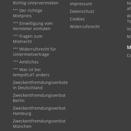
Richtig Untervermieten
Nü
Impressum
a
°°° Der richtige
Datenschutz
Mietpreis
W
Cookies
T
°°° Einwilligung vom
Widerrufsrecht
Vermieter einholen
V
°°° Fragen zum
M
Mietrecht
M
°°° Widerrufsrecht für
Untermietverträge
Co
°°° Amtliches
°°° Was ist bei
tempoFLAT anders
Zweckentfremdungsverbote
in Deutschland
Zweckentfremdungsverbot
Berlin
Zweckentfremdungsverbot
Hamburg
Zweckentfremdungsverbot
München