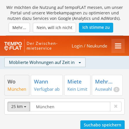
Wir möchten die Nutzung auf tempoFLAT messen, um unser
Portal und unsere Werbekampagnen zu optimieren und
nutzen dazu Services von Google (Analytics und AdWords).
Ich stimme zu
Mehr...
Nein, will ich nicht
Login / Neukunde
Möblierte Wohnungen auf Zeit in
Wo
Wann
Miete
Mehr...
München
Verfügbar ab
Kein Limit
Auswahl
0
25 km
Suchabo speichern