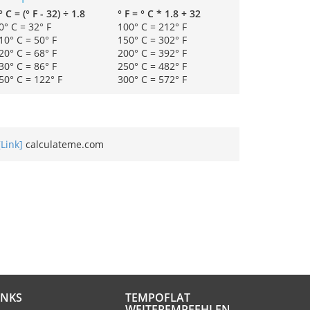
° C = (° F - 32) ÷ 1.8
° F = ° C * 1.8 + 32
0° C = 32° F
100° C = 212° F
10° C = 50° F
150° C = 302° F
20° C = 68° F
200° C = 392° F
30° C = 86° F
250° C = 482° F
50° C = 122° F
300° C = 572° F
[Link]
calculateme.com
INKS
TEMPOFLAT
WEITEREMPFEHLEN