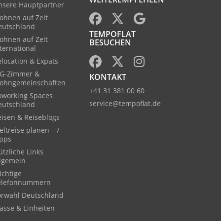
nsere Hauptpartner
ohnen auf Zeit
eutschland
TEMPOFLAT
ohnen auf Zeit
BESUCHEN
ternational
location & Expats
G-Zimmer &
KONTAKT
ohngemeinschaften
+41 31 381 00 60
oworking Spaces
service@tempoflat.de
eutschland
eisen & Reiseblogs
ltreise planen - 7
ipps
tzliche Links
llgemein
ichtige
elefonnummern
orwahl Deutschland
asse & Einheiten