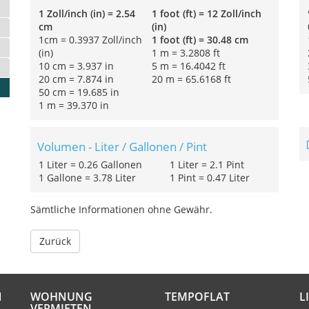
1 Zoll/inch (in) = 2.54
1 foot (ft) = 12 Zoll/inch
cm
(in)
1cm = 0.3937 Zoll/inch
1 foot (ft) = 30.48 cm
(in)
1 m = 3.2808 ft
10 cm = 3.937 in
5 m = 16.4042 ft
20 cm = 7.874 in
20 m = 65.6168 ft
50 cm = 19.685 in
1 m = 39.370 in
Volumen - Liter / Gallonen / Pint
1 Liter = 0.26 Gallonen
1 Liter = 2.1 Pint
1 Gallone = 3.78 Liter
1 Pint = 0.47 Liter
Sämtliche Informationen ohne Gewähr.
Zurück
N
WOHNUNG
TEMPOFLAT
L
VERMIETEN