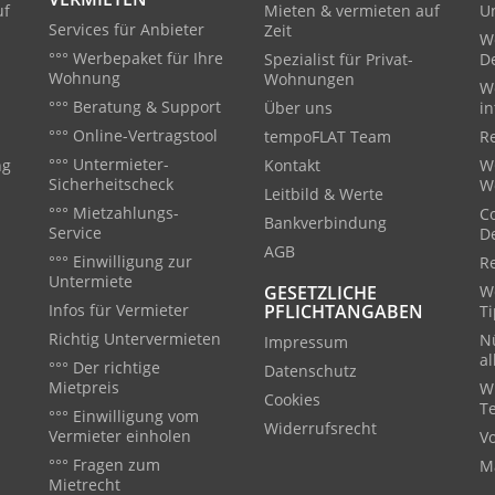
uf
Mieten & vermieten auf
U
Services für Anbieter
Zeit
W
°°° Werbepaket für Ihre
Spezialist für Privat-
D
Wohnung
Wohnungen
W
°°° Beratung & Support
Über uns
in
°°° Online-Vertragstool
tempoFLAT Team
Re
°°° Untermieter-
ng
Kontakt
W
Sicherheitscheck
W
Leitbild & Werte
°°° Mietzahlungs-
C
Bankverbindung
Service
D
AGB
°°° Einwilligung zur
R
Untermiete
GESETZLICHE
We
Infos für Vermieter
PFLICHTANGABEN
T
Richtig Untervermieten
Nü
Impressum
a
°°° Der richtige
Datenschutz
Mietpreis
W
Cookies
T
°°° Einwilligung vom
Widerrufsrecht
Vermieter einholen
V
°°° Fragen zum
M
Mietrecht