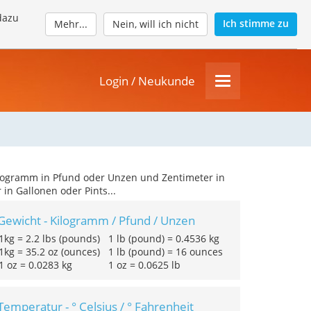
dazu
Ich stimme zu
Mehr...
Nein, will ich nicht
Login / Neukunde
Kilogramm in Pfund oder Unzen und Zentimeter in
 in Gallonen oder Pints...
Gewicht - Kilogramm / Pfund / Unzen
1kg = 2.2 lbs (pounds)
1 lb (pound) = 0.4536 kg
1kg = 35.2 oz (ounces)
1 lb (pound) = 16 ounces
1 oz = 0.0283 kg
1 oz = 0.0625 lb
Temperatur - ° Celsius / ° Fahrenheit