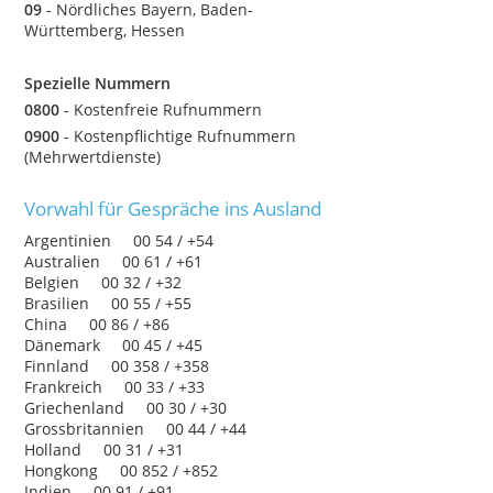
09
- Nördliches Bayern, Baden-
Württemberg, Hessen
Spezielle Nummern
0800
- Kostenfreie Rufnummern
0900
- Kostenpflichtige Rufnummern
(Mehrwertdienste)
Vorwahl für Gespräche ins Ausland
Argentinien 00 54 / +54
Australien 00 61 / +61
Belgien 00 32 / +32
Brasilien 00 55 / +55
China 00 86 / +86
Dänemark 00 45 / +45
Finnland 00 358 / +358
Frankreich 00 33 / +33
Griechenland 00 30 / +30
Grossbritannien 00 44 / +44
Holland 00 31 / +31
Hongkong 00 852 / +852
Indien 00 91 / +91