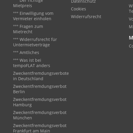
°°° Der richtige
Datenschutz
Mietpreis
W
Cookies
T
°°° Einwilligung vom
Widerrufsrecht
Vermieter einholen
V
°°° Fragen zum
M
Mietrecht
M
°°° Widerrufsrecht für
Untermietverträge
Co
°°° Amtliches
°°° Was ist bei
tempoFLAT anders
Zweckentfremdungsverbote
in Deutschland
Zweckentfremdungsverbot
Berlin
Zweckentfremdungsverbot
Hamburg
Zweckentfremdungsverbot
München
Zweckentfremdungsverbot
Frankfurt am Main