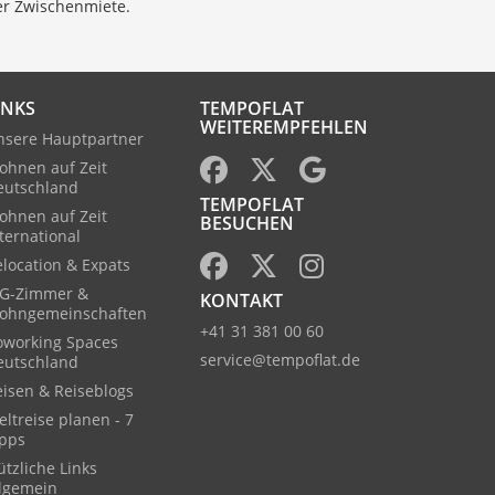
er Zwischenmiete.
INKS
TEMPOFLAT
WEITEREMPFEHLEN
nsere Hauptpartner
ohnen auf Zeit
eutschland
TEMPOFLAT
ohnen auf Zeit
BESUCHEN
ternational
location & Expats
G-Zimmer &
KONTAKT
ohngemeinschaften
+41 31 381 00 60
oworking Spaces
service@tempoflat.de
eutschland
eisen & Reiseblogs
ltreise planen - 7
ipps
tzliche Links
llgemein