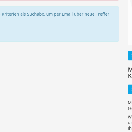
re Kriterien als Suchabo, um per Email über neue Treffer
M
K
M
t
Wi
u
Ih