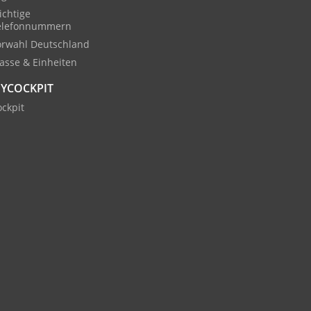
ichtige
elefonnummern
orwahl Deutschland
asse & Einheiten
YCOCKPIT
ckpit