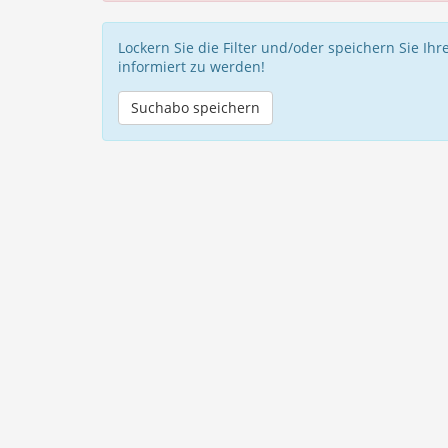
Lockern Sie die Filter und/oder speichern Sie Ih
informiert zu werden!
Suchabo speichern