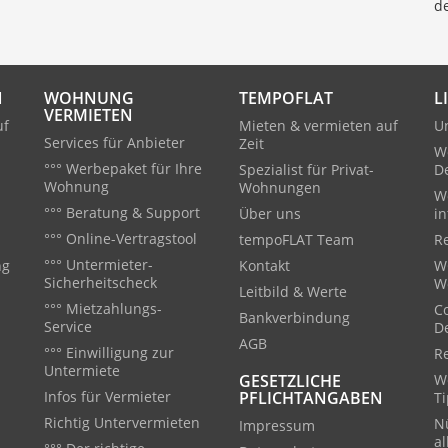
d
N
WOHNUNG
TEMPOFLAT
L
VERMIETEN
uf
Mieten & vermieten auf
U
Services für Anbieter
Zeit
W
°°° Werbepaket für Ihre
Spezialist für Privat-
D
Wohnung
Wohnungen
W
°°° Beratung & Support
Über uns
in
°°° Online-Vertragstool
tempoFLAT Team
Re
°°° Untermieter-
ng
Kontakt
W
Sicherheitscheck
W
Leitbild & Werte
°°° Mietzahlungs-
C
Bankverbindung
Service
D
AGB
°°° Einwilligung zur
R
Untermiete
GESETZLICHE
We
Infos für Vermieter
PFLICHTANGABEN
T
Richtig Untervermieten
Nü
Impressum
a