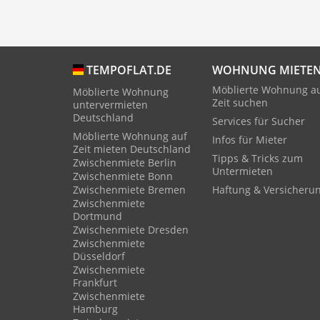
WOHNUNG MIETE
TEMPOFLAT.DE
Möblierte Wohnung a
Möblierte Wohnung
Zeit suchen
untervermieten
Deutschland
Services für Sucher
Möblierte Wohnung auf
Infos für Mieter
Zeit mieten Deutschland
Tipps & Tricks zum
Zwischenmiete Berlin
Untermieten
Zwischenmiete Bonn
Zwischenmiete Bremen
Haftung & Versicheru
Zwischenmiete
Dortmund
Zwischenmiete Dresden
Zwischenmiete
Düsseldorf
Zwischenmiete
Frankfurt
Zwischenmiete
Hamburg