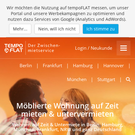
Wir möchten die Nutzung auf tempoFLAT messen, um unser
Portal und unsere Werbekampagnen zu optimieren und
nutzen dazu Services von Google (Analytics und AdWords).
Mehr...
Nein, will ich nicht
Ich stimme zu
Login / Neukunde
Berlin
|
Frankfurt
|
Hamburg
|
Hannover
|
München
|
Stuttgart
|
Möblierte Wohnung auf Zeit
mieten & untervermieten
Wohnen auf Zeit & Untermiete in Berlin, Hamburg,
München, Frankfurt, NRW und ganz Deutschland