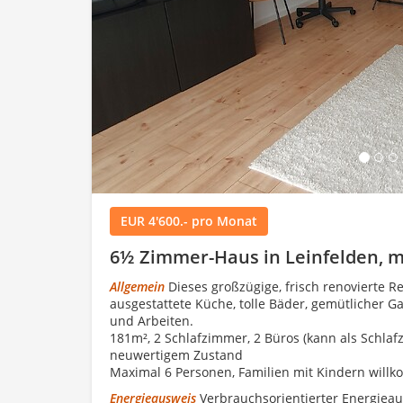
Load
EUR 4'600.- pro Monat
6½ Zimmer-Haus in Leinfelden, m
Allgemein
Dieses großzügige, frisch renovierte Re
ausgestattete Küche, tolle Bäder, gemütlicher G
und Arbeiten.
181m², 2 Schlafzimmer, 2 Büros (kann als Schla
neuwertigem Zustand
Maximal 6 Personen, Familien mit Kindern wil
Energieausweis
Verbrauchsorientierter Energieau